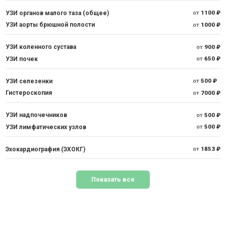
УЗИ органов малого таза (общее)
от
1100 ₽
УЗИ аорты брюшной полости
от
1000 ₽
УЗИ коленного сустава
от
900 ₽
УЗИ почек
от
650 ₽
УЗИ селезенки
от
500 ₽
Гистероскопия
от
7000 ₽
УЗИ надпочечников
от
500 ₽
УЗИ лимфатических узлов
от
500 ₽
Эхокардиография (ЭХОКГ)
от
1853 ₽
Показать все