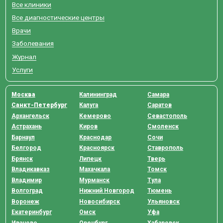
Все клиники
Все диагностические центры
Врачи
Заболевания
Журнал
Услуги
Москва
Калининград
Самара
Санкт-Петербург
Калуга
Саратов
Архангельск
Кемерово
Севастополь
Астрахань
Киров
Смоленск
Барнаул
Краснодар
Сочи
Белгород
Красноярск
Ставрополь
Брянск
Липецк
Тверь
Владикавказ
Махачкала
Томск
Владимир
Мурманск
Тула
Волгоград
Нижний Новгород
Тюмень
Воронеж
Новосибирск
Ульяновск
Екатеринбург
Омск
Уфа
Иваново
Оренбург
Хабаровск