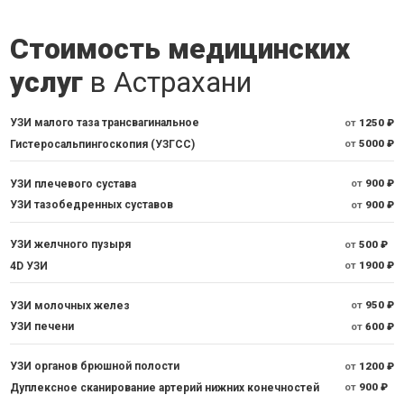
Стоимость медицинских
услуг
в Астрахани
УЗИ малого таза трансвагинальное
от
1250 ₽
Гистеросальпингоскопия (УЗГСС)
от
5000 ₽
УЗИ плечевого сустава
от
900 ₽
УЗИ тазобедренных суставов
от
900 ₽
УЗИ желчного пузыря
от
500 ₽
4D УЗИ
от
1900 ₽
УЗИ молочных желез
от
950 ₽
УЗИ печени
от
600 ₽
УЗИ органов брюшной полости
от
1200 ₽
Дуплексное сканирование артерий нижних конечностей
от
900 ₽