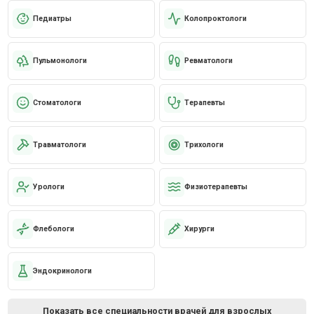
Педиатры
Колопроктологи
Пульмонологи
Ревматологи
Стоматологи
Терапевты
Травматологи
Трихологи
Урологи
Физиотерапевты
Флебологи
Хирурги
Эндокринологи
Показать все специальности врачей для взрослых