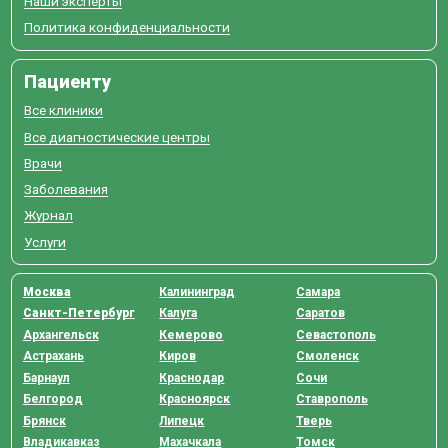
Наши эксперты
Политика конфиденциальности
Пациенту
Все клиники
Все диагностические центры
Врачи
Заболевания
Журнал
Услуги
Москва
Калининград
Самара
Санкт-Петербург
Калуга
Саратов
Архангельск
Кемерово
Севастополь
Астрахань
Киров
Смоленск
Барнаул
Краснодар
Сочи
Белгород
Красноярск
Ставрополь
Брянск
Липецк
Тверь
Владикавказ
Махачкала
Томск