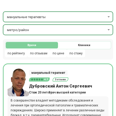
мануальные терапевты
метро/район
Врачи
Клиники
по рейтингу
по отзывам
по цене
по стажу
мануальный терапевт
4.7
3 отзыва
Дубровский Антон Сергеевич
Стаж 20 лет
Врач высшей категории
В совершенстве владеет методиками обследования и
лечения при ортопедической патологии и травматических
повреждениях. Широко применяет в лечении различные виды
блокад, в т.ч. паравертебральные. Использует современные