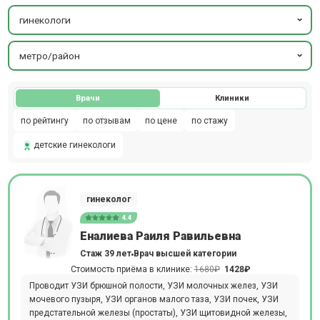
гинекологи
метро/район
Врачи
Клиники
по рейтингу
по отзывам
по цене
по стажу
детские гинекологи
гинеколог
4.4
Еналиева Раиля Равильевна
Стаж 39 лет
Врач высшей категории
Стоимость приёма в клинике:
1680₽
1428₽
Проводит УЗИ брюшной полости, УЗИ молочных желез, УЗИ
мочевого пузыря, УЗИ органов малого таза, УЗИ почек, УЗИ
предстательной железы (простаты), УЗИ щитовидной железы,