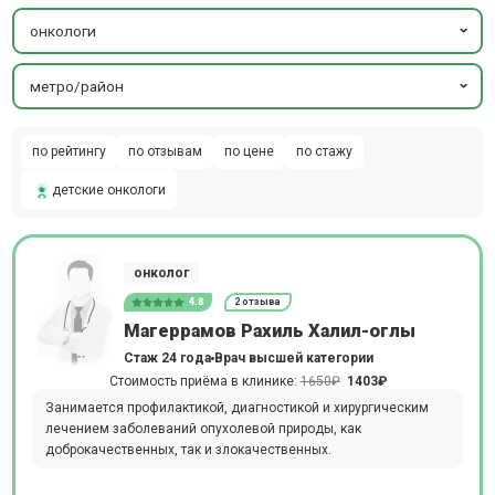
онкологи
метро/район
по рейтингу
по отзывам
по цене
по стажу
детские онкологи
онколог
4.8
2 отзыва
Магеррамов Рахиль Халил-оглы
Стаж 24 года
Врач высшей категории
Стоимость приёма в клинике:
1650₽
1403₽
Занимается профилактикой, диагностикой и хирургическим
лечением заболеваний опухолевой природы, как
доброкачественных, так и злокачественных.