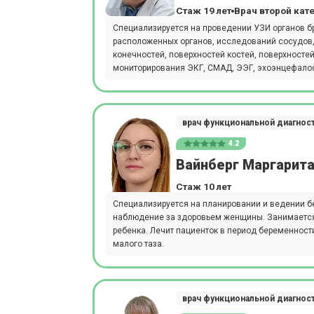
Стаж 19 лет
Врач второй кат
Специализируется на проведении УЗИ органов б
расположенных органов, исследований сосудов,
конечностей, поверхностей костей, поверхностей
мониторирования ЭКГ, СМАД, ЭЭГ, эхоэнцефалос
врач функциональной диагнос
4.2
Вайнберг Маргарита
Стаж 10 лет
Специализируется на планировании и ведении б
наблюдение за здоровьем женщины. Занимается
ребенка. Лечит пациенток в период беременност
малого таза.
врач функциональной диагнос