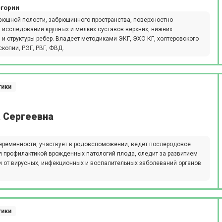
егории
рюшной полости, забрюшинного пространства, поверхностно
 исследований крупных и мелких суставов верхних, нижних
 и структуры ребер. Владеет методиками ЭКГ, ЭХО КГ, холтеровского
копии, РЭГ, РВГ, ФВД.
тики
 Сергеевна
еременности, участвует в родовспоможении, ведет послеродовое
 профилактикой врожденных патологий плода, следит за развитием
и от вирусных, инфекционных и воспалительных заболеваний органов
тики