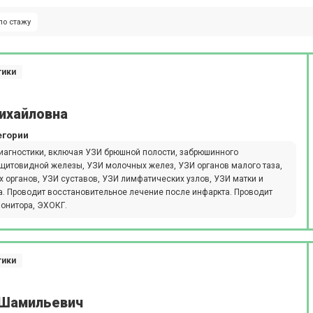
по стажу
тики
ихайловна
егории
иагностики, включая УЗИ брюшной полости, забрюшинного
 щитовидной железы, УЗИ молочных желез, УЗИ органов малого таза,
 органов, УЗИ суставов, УЗИ лимфатических узлов, УЗИ матки и
ра. Проводит восстановительное лечение после инфаркта. Проводит
монитора, ЭХОКГ.
тики
 Шамильевич