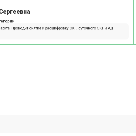
 Сергеевна
тегории
ркта. Проводит снятие и расшифровку ЭКГ, суточного ЭКГ и АД