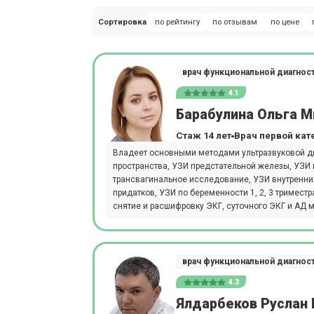
Сортировка
по рейтингу
по отзывам
по цене
врач функциональной диагнос
4.1
Барабулина Ольга М
Стаж 14 лет
Врач первой кат
Владеет основными методами ультразвуковой д
пространства, УЗИ предстательной железы, УЗИ
трансвагинальное исследование, УЗИ внутренних
придатков, УЗИ по беременности 1, 2, 3 тримест
снятие и расшифровку ЭКГ, суточного ЭКГ и АД 
врач функциональной диагнос
4.3
Ялдарбеков Руслан